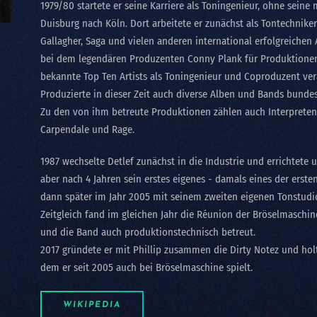
1979/80 startete er seine Karriere als Toningenieur, ohne sein
Duisburg nach Köln. Dort arbeitete er zunächst als Tontechnike
Gallagher, Saga und vielen anderen international erfolgreichen 
bei dem legendären Produzenten Conny Plank für Produktionen
bekannte Top Ten Artists als Toningenieur und Coproduzent ver
Produzierte in dieser Zeit auch diverse Alben und Bands bunde
Zu den von ihm betreute Produktionen zählen auch Interprete
Carpendale und Rage.
1987 wechselte Detlef zunächst in die Industrie und errichtete
aber nach 4 Jahren sein erstes eigenes - damals eines der erste
dann später im Jahr 2005 mit seinem zweiten eigenen Tonstudi
Zeitgleich fand im gleichen Jahr die Réunion der Bröselmaschine 
und die Band auch produktionstechnisch betreut.
2017 gründete er mit Phillip zusammen die Dirty Notez und hol
dem er seit 2005 auch bei Bröselmaschine spielt.
WIKIPEDIA