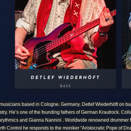
DETLEF WIEDERHÖFT
BASS
musicians based in Cologne, Germany. Detlef Wiederhöft on bas
stry. He’s one of the founding fathers of German Krautrock. Col
rythmics
 and 
Gianna Nannini
 . Worldwide renowned drummer Ma
rth Control
 he responds to the moniker “Aristocratic Pope of D