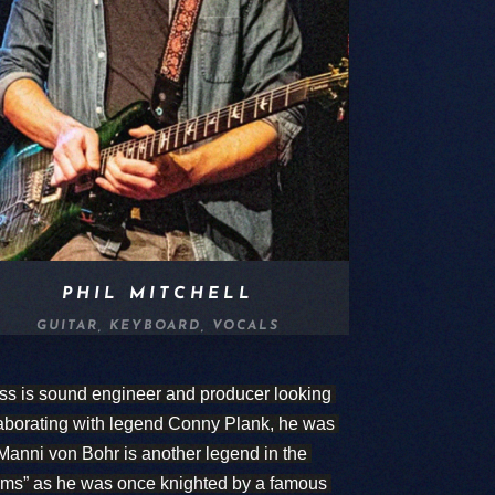
PHIL MITCHELL
GUITAR, KEYBOARD, VOCALS
s is sound engineer and producer looking 
laborating with legend Conny Plank, he was 
nni von Bohr is another legend in the 
rums” as he was once knighted by a famous 