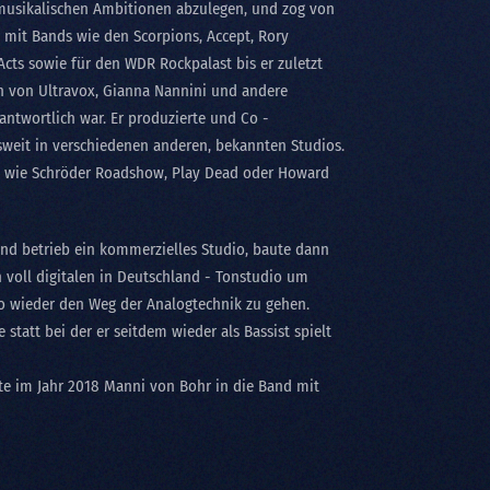
e musikalischen Ambitionen abzulegen, und zog von
r mit Bands wie den Scorpions, Accept, Rory
Acts sowie für den WDR Rockpalast bis er zuletzt
 von Ultravox, Gianna Nannini und andere
antwortlich war. Er produzierte und Co -
sweit in verschiedenen anderen, bekannten Studios.
n wie Schröder Roadshow, Play Dead oder Howard
 und betrieb ein kommerzielles Studio, baute dann
n voll digitalen in Deutschland - Tonstudio um
o wieder den Weg der Analogtechnik zu gehen.
statt bei der er seitdem wieder als Bassist spielt
te im Jahr 2018 Manni von Bohr in die Band mit